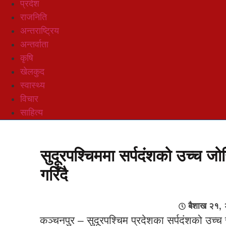
प्रदेश
राजनिति
अन्तराष्ट्रिय
अन्तर्वाता
कृषि
खेलकुद
स्वास्थ्य
विचार
साहित्य
सुदूरपश्चिममा सर्पदंशको उच्च जोख
गरिँदै
बैशाख २१,
कञ्चनपुर – सुदूरपश्चिम प्रदेशका सर्पदंशको उच्च 