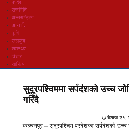
प्रदेश
राजनिति
अन्तराष्ट्रिय
अन्तर्वाता
कृषि
खेलकुद
स्वास्थ्य
विचार
साहित्य
सुदूरपश्चिममा सर्पदंशको उच्च जोख
गरिँदै
बैशाख २१,
कञ्चनपुर – सुदूरपश्चिम प्रदेशका सर्पदंशको उच्च 